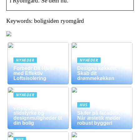
i Ryomgård. Se dem nu.
Keywords: boligsiden ryomgård
NYHEDER
NYHEDER
Forbedr Dit Hjem
Designa køkken:
med Effektiv
Skab dit
Loftsisolering
drømmekøkken
NYHEDER
Fordele ved
HUS
vinylgulve:
slidstyrke og
Skifer på facaden:
designmuligheder til
Når æstetik møder
din bolig
robust byggeri
HUS