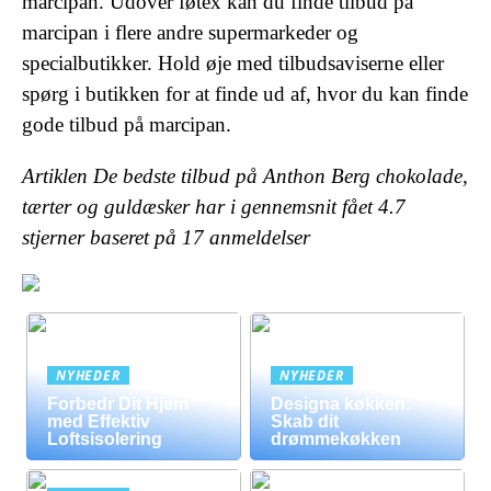
marcipan. Udover føtex kan du finde tilbud på
marcipan i flere andre supermarkeder og
specialbutikker. Hold øje med tilbudsaviserne eller
spørg i butikken for at finde ud af, hvor du kan finde
gode tilbud på marcipan.
Artiklen De bedste tilbud på Anthon Berg chokolade,
tærter og guldæsker har i gennemsnit fået
4.7
stjerner baseret på
17
anmeldelser
NYHEDER
NYHEDER
Forbedr Dit Hjem
Designa køkken:
med Effektiv
Skab dit
Loftsisolering
drømmekøkken