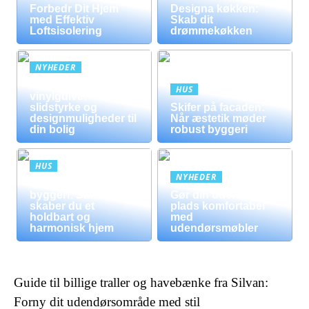
Forbedr Dit Hjem
Designa køkken:
med Effektiv
Skab dit
Loftsisolering
drømmekøkken
NYHEDER
Fordele ved
HUS
vinylgulve:
slidstyrke og
Skifer på facaden:
designmuligheder til
Når æstetik møder
din bolig
robust byggeri
HUS
NYHEDER
Mursten i moderne
byggeri: Sådan
Gør din udendørs
skaber du et
plads komfortabel
holdbart og
med
harmonisk hjem
udendørsmøbler
Guide til billige traller og havebænke fra Silvan:
Forny dit udendørsområde med stil