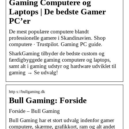
Gaming Computere og
Laptops | De bedste Gamer
PC’er
De mest populære computere blandt
professionelle gamere i Skandinavien. Shop
computere · Trustpilot. Gaming PC guide.
SharkGaming tilbyder de bedste custom og
færdigbyggede gaming computere og laptops,
samt alt i gaming udstyr og hardware udviklet til
gaming → Se udvalg!
http s://bullgaming.dk
Bull Gaming: Forside
Forside – Bull Gaming
Bull Gaming har et stort udvalg indenfor gamer
computere, skærme, grafikkort, ram og alt andet