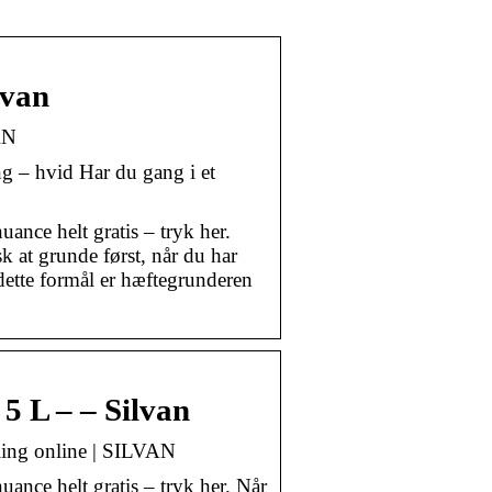
lvan
AN
ng – hvid Har du gang i et
uance helt gratis – tryk her.
 at grunde først, når du har
 dette formål er hæftegrunderen
5 L – – Silvan
ling online | SILVAN
uance helt gratis – tryk her. Når