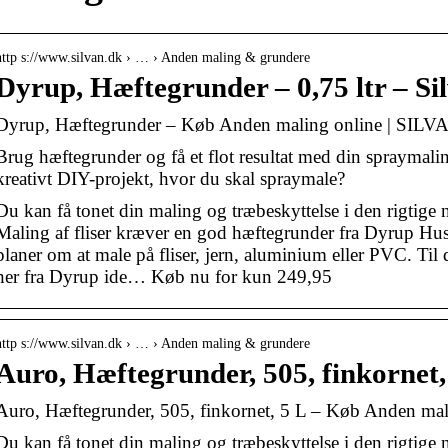
http s://www.silvan.dk › … › Anden maling & grundere
Dyrup, Hæftegrunder – 0,75 ltr – Si
Dyrup, Hæftegrunder – Køb Anden maling online | SILV
Brug hæftegrunder og få et flot resultat med din spraymali
kreativt DIY-projekt, hvor du skal spraymale?
Du kan få tonet din maling og træbeskyttelse i den rigtige n
Maling af fliser kræver en god hæftegrunder fra Dyrup Husk
planer om at male på fliser, jern, aluminium eller PVC. Til
her fra Dyrup ide… Køb nu for kun 249,95
http s://www.silvan.dk › … › Anden maling & grundere
Auro, Hæftegrunder, 505, finkornet, 
Auro, Hæftegrunder, 505, finkornet, 5 L – Køb Anden ma
Du kan få tonet din maling og træbeskyttelse i den rigtige n