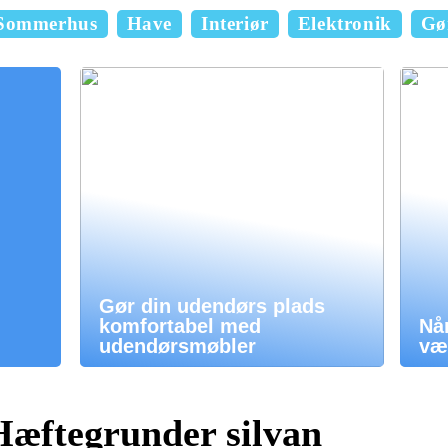
Sommerhus
Have
Interiør
Elektronik
Gør
Gør din udendørs plads
komfortabel med
Når
udendørsmøbler
vær
Hæftegrunder silvan