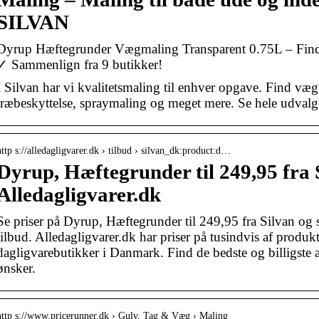
SILVAN
Dyrup Hæftegrunder Vægmaling Transparent 0.75L – Find 
✓ Sammenlign fra 9 butikker!
I Silvan har vi kvalitetsmaling til enhver opgave. Find væ
træbeskyttelse, spraymaling og meget mere. Se hele udvalge
http s://alledagligvarer.dk › tilbud › silvan_dk:product:d…
Dyrup, Hæftegrunder til 249,95 fra S
Alledagligvarer.dk
Se priser på Dyrup, Hæftegrunder til 249,95 fra Silvan o
tilbud. Alledagligvarer.dk har priser på tusindvis af produkt
dagligvarebutikker i Danmark. Find de bedste og billigste a
ønsker.
http s://www.pricerunner.dk › Gulv, Tag & Væg › Maling