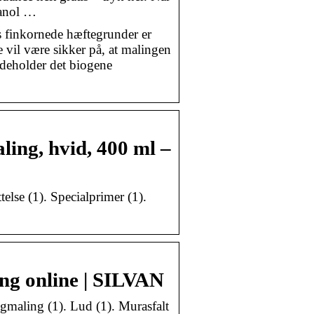
vanol …
s finkornede hæftegrunder er
e vil være sikker på, at malingen
ndeholder det biogene
ling, hvid, 400 ml –
else (1). Specialprimer (1).
ng online | SILVAN
gmaling (1). Lud (1). Murasfalt