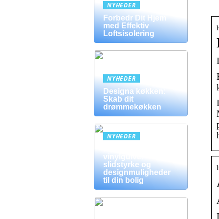
NYHEDER
Forbedr Dit Hjem
med Effektiv
Loftsisolering
NYHEDER
Designa køkken:
Skab dit
drømmekøkken
NYHEDER
Fordele ved
vinylgulve:
slidstyrke og
designmuligheder
til din bolig