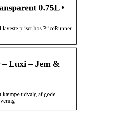
nsparent 0.75L •
laveste priser hos PriceRunner
r – Luxi – Jem &
et kæmpe udvalg af gode
levering