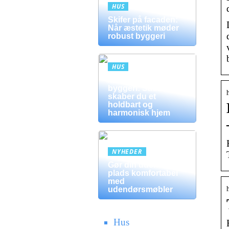
HUS
Skifer på facaden:
Når æstetik møder
robust byggeri
HUS
Mursten i moderne
byggeri: Sådan
skaber du et
holdbart og
harmonisk hjem
NYHEDER
Gør din udendørs
plads komfortabel
med
udendørsmøbler
Hus