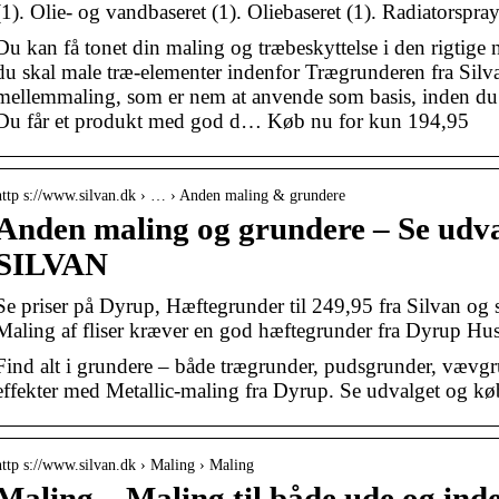
(1). Olie- og vandbaseret (1). Oliebaseret (1). Radiatorspray
Du kan få tonet din maling og træbeskyttelse i den rigtige n
du skal male træ-elementer indenfor Trægrunderen fra Silv
mellemmaling, som er nem at anvende som basis, inden du
Du får et produkt med god d… Køb nu for kun 194,95
http s://www.silvan.dk › … › Anden maling & grundere
Anden maling og grundere – Se udval
SILVAN
Se priser på Dyrup, Hæftegrunder til 249,95 fra Silvan 
Maling af fliser kræver en god hæftegrunder fra Dyrup Hu
Find alt i grundere – både trægrunder, pudsgrunder, vævgr
effekter med Metallic-maling fra Dyrup. Se udvalget og kø
http s://www.silvan.dk › Maling › Maling
Maling – Maling til både ude og inde