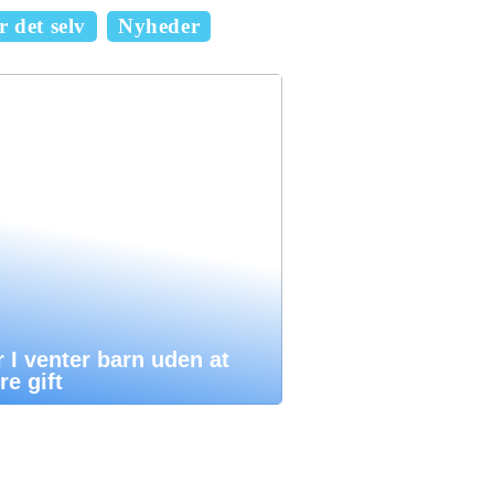
 det selv
Nyheder
 I venter barn uden at
e gift