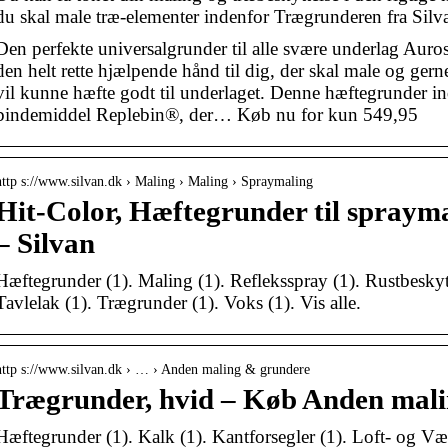
du skal male træ-elementer indenfor Trægrunderen fra Sil
Den perfekte universalgrunder til alle svære underlag Auro
den helt rette hjælpende hånd til dig, der skal male og gern
vil kunne hæfte godt til underlaget. Denne hæftegrunder i
bindemiddel Replebin®, der… Køb nu for kun 549,95
http s://www.silvan.dk › Maling › Maling › Spraymaling
Hit-Color, Hæftegrunder til sprayma
– Silvan
Hæftegrunder (1). Maling (1). Refleksspray (1). Rustbeskytt
Tavlelak (1). Trægrunder (1). Voks (1). Vis alle.
http s://www.silvan.dk › … › Anden maling & grundere
Trægrunder, hvid – Køb Anden mali
Hæftegrunder (1). Kalk (1). Kantforsegler (1). Loft- og Væ