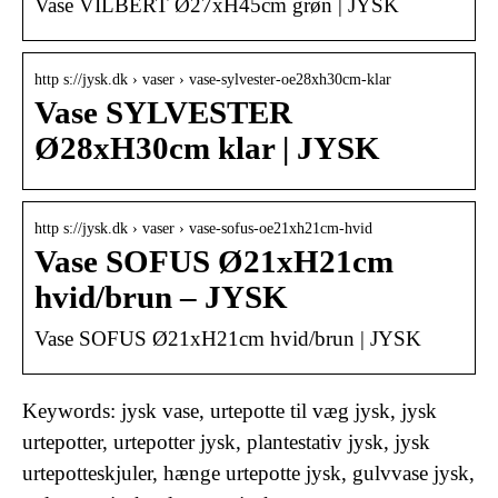
Vase VILBERT Ø27xH45cm grøn | JYSK
http s://jysk.dk › vaser › vase-sylvester-oe28xh30cm-klar
Vase SYLVESTER
Ø28xH30cm klar | JYSK
http s://jysk.dk › vaser › vase-sofus-oe21xh21cm-hvid
Vase SOFUS Ø21xH21cm
hvid/brun – JYSK
Vase SOFUS Ø21xH21cm hvid/brun | JYSK
Keywords: jysk vase, urtepotte til væg jysk, jysk
urtepotter, urtepotter jysk, plantestativ jysk, jysk
urtepotteskjuler, hænge urtepotte jysk, gulvvase jysk,