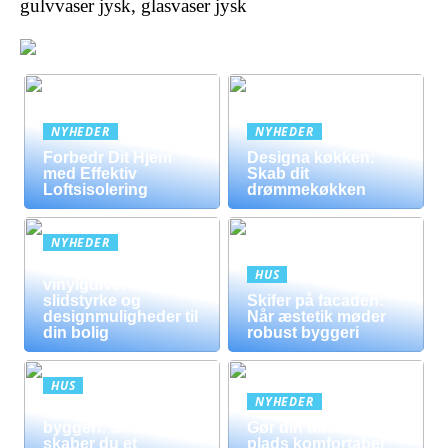
gulvvaser jysk, glasvaser jysk
NYHEDER
NYHEDER
Forbedr Dit Hjem
Designa køkken:
med Effektiv
Skab dit
Loftsisolering
drømmekøkken
NYHEDER
Fordele ved
HUS
vinylgulve:
slidstyrke og
Skifer på facaden:
designmuligheder til
Når æstetik møder
din bolig
robust byggeri
HUS
NYHEDER
Mursten i moderne
byggeri: Sådan
Gør din udendørs
skaber du et
plads komfortabel