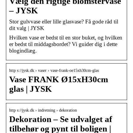
Vælg den rigtige blomstervase
– JYSK
Stor gulvvase eller lille glasvase? Få gode råd til
dit valg | JYSK
Hvilken vase er bedst til en stor buket, og hvilken
er bedst til middagsbordet? Vi guider dig i dette
blogindlæg.
http s://jysk.dk › vaser › vase-frank-oe15xh30cm-glas
Vase FRANK Ø15xH30cm
glas | JYSK
http s://jysk.dk › indretning › dekoration
Dekoration – Se udvalget af
tilbehør og pynt til boligen |