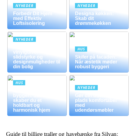
NYHEDER
NYHEDER
Forbedr Dit Hjem
Designa køkken:
med Effektiv
Skab dit
Loftsisolering
drømmekøkken
NYHEDER
Fordele ved
HUS
vinylgulve:
slidstyrke og
Skifer på facaden:
designmuligheder til
Når æstetik møder
din bolig
robust byggeri
HUS
NYHEDER
Mursten i moderne
byggeri: Sådan
Gør din udendørs
skaber du et
plads komfortabel
holdbart og
med
harmonisk hjem
udendørsmøbler
Guide til billige traller og havebænke fra Silvan: