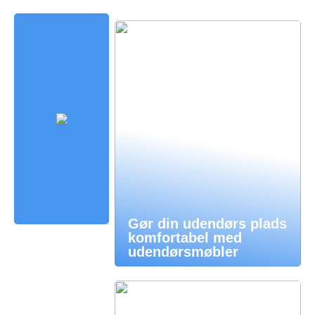
Gør din udendørs plads
komfortabel med
udendørsmøbler