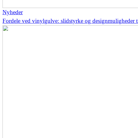
Nyheder
Fordele ved vinylgulve: slidstyrke og designmuligheder ti