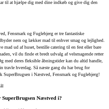
klar til at hjælpe dig med dine indkøb og give dig den
d, Fensmark og Fuglebjerg er tre fantastiske
ilbyder nem og lækker mad til enhver smag og lejlighed.
 mad ud af huset, bestille catering til en fest eller bare
maden, vil du finde et bredt udvalg af velsmagende retter
 med deres fleksible åbningstider kan du altid handle,
din travle hverdag. Så næste gang du har brug for
sk SuperBrugsen i Næstved, Fensmark og Fuglebjerg!
ål
er SuperBrugsen Næstved i?