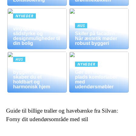
NYHEDER
Fordele ved
HUS
vinylgulve:
slidstyrke og
Skifer på facaden:
designmuligheder til
Når æstetik møder
din bolig
robust byggeri
HUS
NYHEDER
Mursten i moderne
byggeri: Sådan
Gør din udendørs
skaber du et
plads komfortabel
holdbart og
med
harmonisk hjem
udendørsmøbler
Guide til billige traller og havebænke fra Silvan:
Forny dit udendørsområde med stil