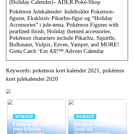
(Holiday Calender)– ADLR Poké-Shop
Pokémon Julekalender: Indeholder Pokemon-
figurer, Eksklusiv Pikachu-figur og “Holiday
Accessories” i jule-tema. Pokémon Figures with
pearlized finish, Holiday themed accessories.
Pokémon characters include Pikachu, Squirtle,
Bulbasaur, Vulpix, Eevee, Yamper, and MORE!
Gotta Catch ‘Em All!™ Advent Calendar
Keywords: pokemon kort kalender 2021, pokémon
kort julekalender 2020
NYHEDER
NYHEDER
Forbedr Dit Hjem
Designa køkken:
med Effektiv
Skab dit
Loftsisolering
drømmekøkken