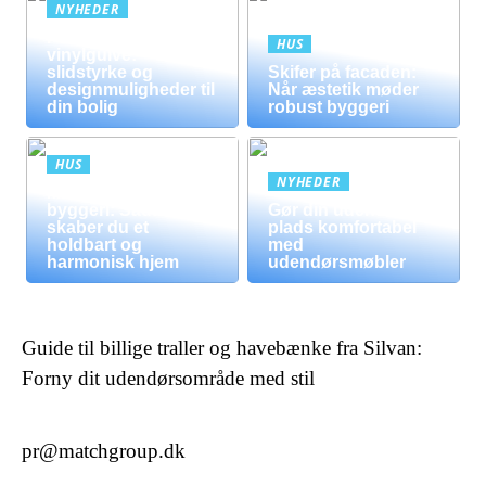
NYHEDER
Fordele ved
HUS
vinylgulve:
slidstyrke og
Skifer på facaden:
designmuligheder til
Når æstetik møder
din bolig
robust byggeri
HUS
NYHEDER
Mursten i moderne
byggeri: Sådan
Gør din udendørs
skaber du et
plads komfortabel
holdbart og
med
harmonisk hjem
udendørsmøbler
Guide til billige traller og havebænke fra Silvan:
Forny dit udendørsområde med stil
pr@matchgroup.dk