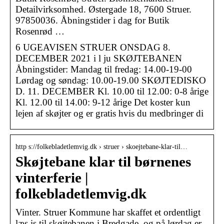
Detailvirksomhed. Østergade 18, 7600 Struer.
97850036. Åbningstider i dag for Butik
Rosenrød …
6 UGEAVISEN STRUER ONSDAG 8.
DECEMBER 2021 i l ju SKØJTEBANEN
Åbningstider: Mandag til fredag: 14.00-19-00
Lørdag og søndag: 10.00-19.00 SKØJTEDISKO
D. 11. DECEMBER Kl. 10.00 til 12.00: 0-8 årige
Kl. 12.00 til 14.00: 9-12 årige Det koster kun
lejen af skøjter og er gratis hvis du medbringer di
http s://folkebladetlemvig.dk › struer › skoejtebane-klar-til…
Skøjtebane klar til børnenes
vinterferie |
folkebladetlemvig.dk
Vinter. Struer Kommune har skaffet et ordentligt
læs is til skøjtebanen i Bredgade, og på lørdag er