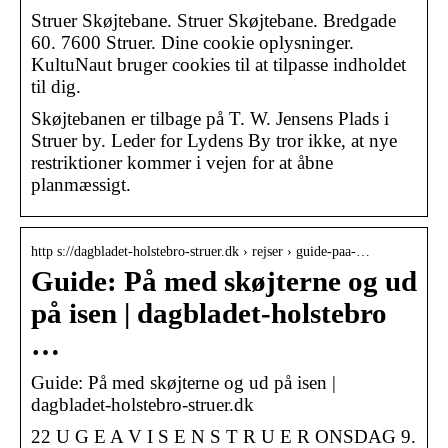
Struer Skøjtebane. Struer Skøjtebane. Bredgade
60. 7600 Struer. Dine cookie oplysninger.
KultuNaut bruger cookies til at tilpasse indholdet
til dig.
Skøjtebanen er tilbage på T. W. Jensens Plads i
Struer by. Leder for Lydens By tror ikke, at nye
restriktioner kommer i vejen for at åbne
planmæssigt.
http s://dagbladet-holstebro-struer.dk › rejser › guide-paa-…
Guide: På med skøjterne og ud
på isen | dagbladet-holstebro
…
Guide: På med skøjterne og ud på isen |
dagbladet-holstebro-struer.dk
22 U G E A V I S E N S T R U E R ONSDAG 9.