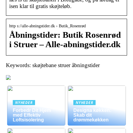
isen klar til gratis skøjteløb.
http s://alle-abningstider.dk › Butik_Rosenrød
Åbningstider: Butik Rosenrød
i Struer – Alle-abningstider.dk
Keywords: skøjtebane struer åbningstider
NYHEDER
NYHEDER
Forbedr Dit Hjem
Designa køkken:
med Effektiv
Skab dit
Loftsisolering
drømmekøkken