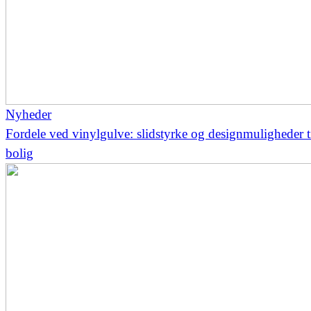
Nyheder
Fordele ved vinylgulve: slidstyrke og designmuligheder t
bolig