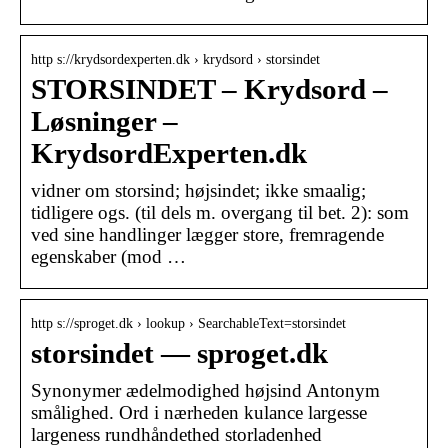
http s://krydsordexperten.dk › krydsord › storsindet
STORSINDET – Krydsord –
Løsninger –
KrydsordExperten.dk
vidner om storsind; højsindet; ikke smaalig;
tidligere ogs. (til dels m. overgang til bet. 2): som
ved sine handlinger lægger store, fremragende
egenskaber (mod …
http s://sproget.dk › lookup › SearchableText=storsindet
storsindet — sproget.dk
Synonymer ædelmodighed højsind Antonym
smålighed. Ord i nærheden kulance largesse
largeness rundhåndethed storladenhed