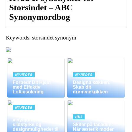
Storsindet – ABC
Synonymordbog
Keywords: storsindet synonym
NYHEDER
NYHEDER
Forbedr Dit Hjem
Designa køkken:
med Effektiv
Skab dit
Loftsisolering
drømmekøkken
NYHEDER
Fordele ved
HUS
vinylgulve:
slidstyrke og
Skifer på facaden:
designmuligheder til
Når æstetik møder