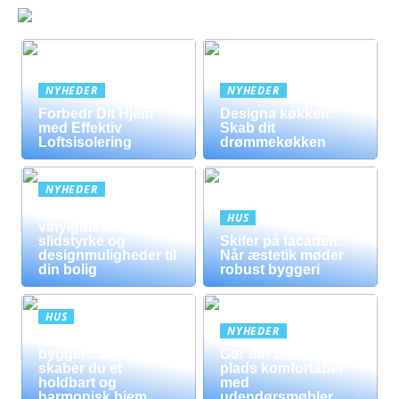
NYHEDER
NYHEDER
Forbedr Dit Hjem
Designa køkken:
med Effektiv
Skab dit
Loftsisolering
drømmekøkken
NYHEDER
Fordele ved
HUS
vinylgulve:
slidstyrke og
Skifer på facaden:
designmuligheder til
Når æstetik møder
din bolig
robust byggeri
HUS
NYHEDER
Mursten i moderne
byggeri: Sådan
Gør din udendørs
skaber du et
plads komfortabel
holdbart og
med
harmonisk hjem
udendørsmøbler