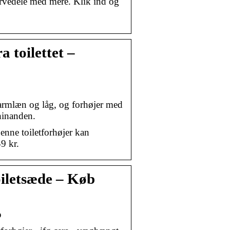
servedele med mere. Klik ind og
a toilettet –
 armlæn og låg, og forhøjer med
hinanden.
Denne toiletforhøjer kan
9 kr.
Toiletsæde – Køb
p