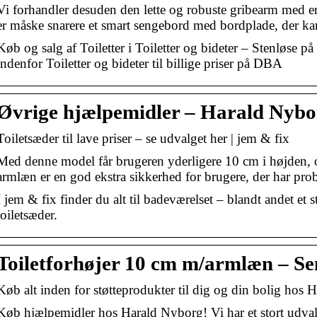
Vi forhandler desuden den lette og robuste gribearm med 
er måske snarere et smart sengebord med bordplade, der ka
Køb og salg af Toiletter i Toiletter og bideter – Stenløse 
indenfor Toiletter og bideter til billige priser på DBA
Øvrige hjælpemidler – Harald Nybo
Toiletsæder til lave priser – se udvalget her | jem & fix
Med denne model får brugeren yderligere 10 cm i højden, 
armlæn er en god ekstra sikkerhed for brugere, der har p
I jem & fix finder du alt til badeværelset – blandt andet et 
toiletsæder.
Toiletforhøjer 10 cm m/armlæn – S
Køb alt inden for støtteprodukter til dig og din bolig hos
Køb hjælpemidler hos Harald Nyborg! Vi har et stort udva