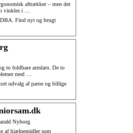
ergonomisk aftrækker – men det
n vinkles i …
på DBA. Find nyt og brugt
rg
og to foldbare armlæn. De to
roblemer med …
stort udvalg af pæne og billige
eniorsam.dk
 Harald Nyborg
lg af hjælpemidler som