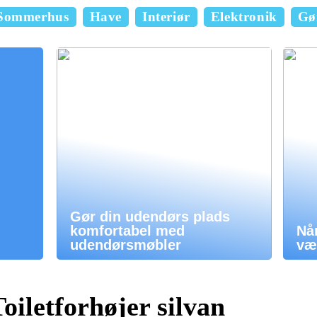
Sommerhus
Have
Interiør
Elektronik
Gør
Gør din udendørs plads
komfortabel med
Når
udendørsmøbler
vær
oiletforhøjer silvan