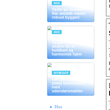
HUS
Skifer på facaden:
Når æstetik møder
robust byggeri
HUS
Mursten i moderne
byggeri: Sådan
skaber du et
holdbart og
harmonisk hjem
NYHEDER
Gør din udendørs
plads komfortabel
med
udendørsmøbler
Hus