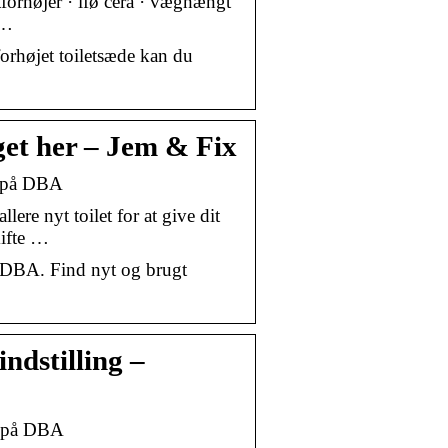
letforhøjer · ifø cera · væghængt
 …
forhøjet toiletsæde kan du
lget her – Jem & Fix
t på DBA
lere nyt toilet for at give dit
kifte …
å DBA. Find nyt og brugt
ndstilling –
gt på DBA