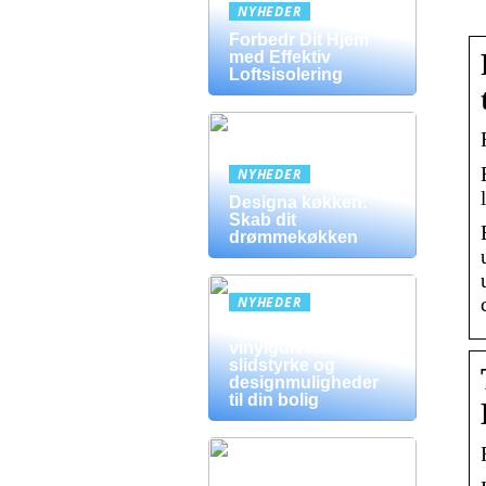
NYHEDER
Forbedr Dit Hjem
med Effektiv
Loftsisolering
NYHEDER
Designa køkken:
Skab dit
drømmekøkken
NYHEDER
Fordele ved
vinylgulve:
slidstyrke og
designmuligheder
til din bolig