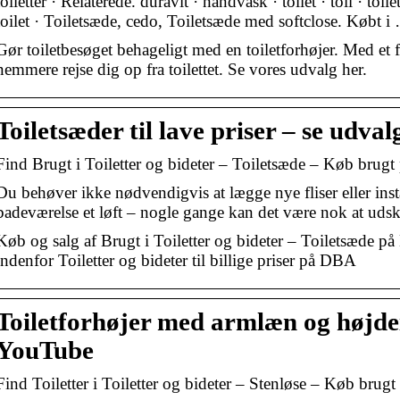
toiletter · Relaterede. duravit · håndvask · toliet · toil · toi
toilet · Toiletsæde, cedo, Toiletsæde med softclose. Købt i
Gør toiletbesøget behageligt med en toiletforhøjer. Med et 
nemmere rejse dig op fra toilettet. Se vores udvalg her.
Toiletsæder til lave priser – se udva
Find Brugt i Toiletter og bideter – Toiletsæde – Køb brug
Du behøver ikke nødvendigvis at lægge nye fliser eller instal
badeværelse et løft – nogle gange kan det være nok at uds
Køb og salg af Brugt i Toiletter og bideter – Toiletsæde p
indenfor Toiletter og bideter til billige priser på DBA
Toiletforhøjer med armlæn og højdei
YouTube
Find Toiletter i Toiletter og bideter – Stenløse – Køb bru