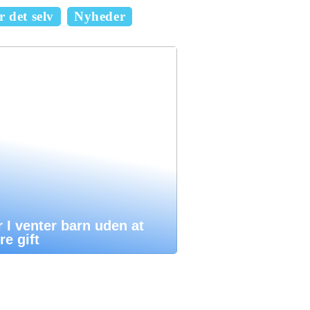
 det selv
Nyheder
 I venter barn uden at
e gift