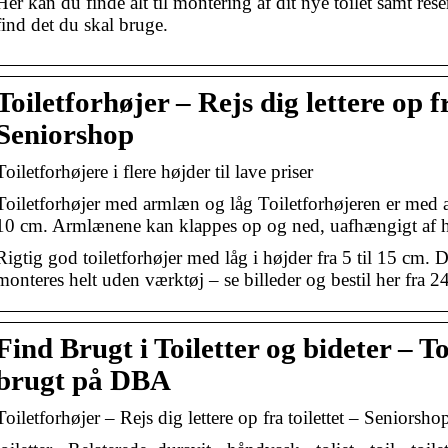
Her kan du finde alt til montering af dit nye toilet samt re
find det du skal bruge.
Toiletforhøjer – Rejs dig lettere op fr
Seniorshop
Toiletforhøjere i flere højder til lave priser
Toiletforhøjer med armlæn og låg Toiletforhøjeren er med
10 cm. Armlænene kan klappes op og ned, uafhængigt af 
Rigtig god toiletforhøjer med låg i højder fra 5 til 15 cm. 
monteres helt uden værktøj – se billeder og bestil her fra 24
Find Brugt i Toiletter og bideter – 
brugt på DBA
Toiletforhøjer – Rejs dig lettere op fra toilettet – Seniorsho