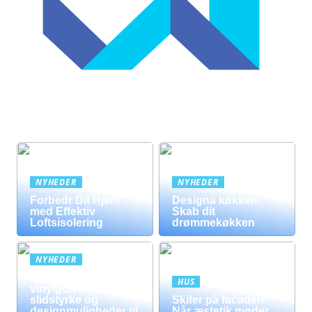
NYHEDER
NYHEDER
Forbedr Dit Hjem
Designa køkken:
med Effektiv
Skab dit
Loftsisolering
drømmekøkken
NYHEDER
Fordele ved
HUS
vinylgulve:
slidstyrke og
Skifer på facaden:
designmuligheder til
Når æstetik møder