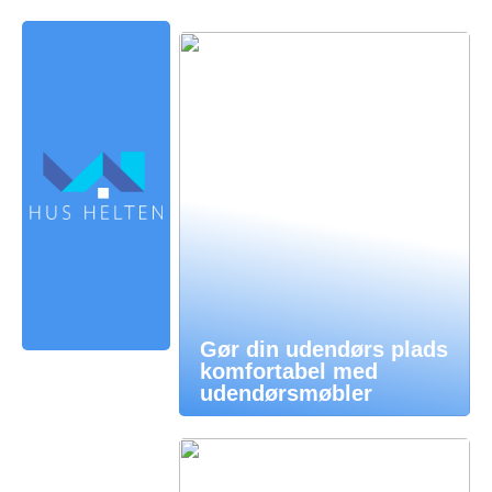
Gør din udendørs plads
komfortabel med
udendørsmøbler