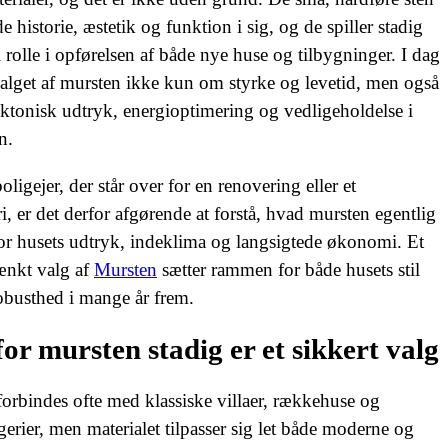
e historie, æstetik og funktion i sig, og de spiller stadig
l rolle i opførelsen af både nye huse og tilbygninger. I dag
alget af mursten ikke kun om styrke og levetid, men også
ktonisk udtryk, energioptimering og vedligeholdelse i
n.
oligejer, der står over for en renovering eller et
, er det derfor afgørende at forstå, hvad mursten egentlig
or husets udtryk, indeklima og langsigtede økonomi. Et
nkt valg af
Mursten
sætter rammen for både husets stil
obusthed i mange år frem.
or mursten stadig er et sikkert valg
orbindes ofte med klassiske villaer, rækkehuse og
erier, men materialet tilpasser sig let både moderne og