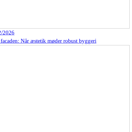
2/2026
 facaden: Når æstetik møder robust byggeri