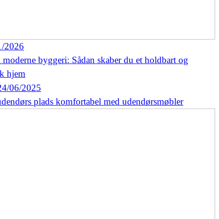
1/2026
i moderne byggeri: Sådan skaber du et holdbart og
k hjem
24/06/2025
udendørs plads komfortabel med udendørsmøbler