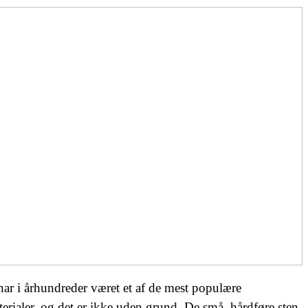
ar i århundreder været et af de mest populære
rialer, og det er ikke uden grund. De små, hårdføre sten