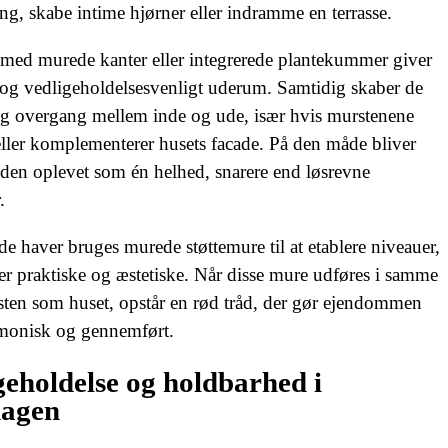
ng, skabe intime hjørner eller indramme en terrasse.
​ ​
 med murede kanter eller integrerede plantekummer giver
 og vedligeholdelsesvenligt uderum. Samtidig skaber de
ig overgang mellem inde og ude, især hvis murstenene
ller komplementerer husets facade. På den måde bliver
den oplevet som én helhed, snarere end løsrevne
.
de haver bruges murede støttemure til at etablere niveauer,
er praktiske og æstetiske. Når disse mure udføres i samme
ten som huset, opstår en rød tråd, der gør ejendommen
monisk og gennemført.
geholdelse og holdbarhed i
dagen