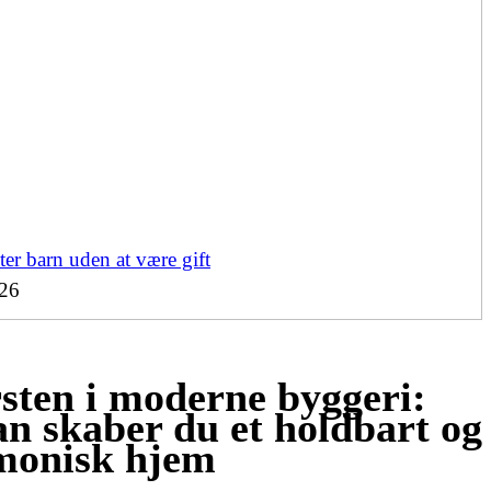
ter barn uden at være gift
26
ten i moderne byggeri:
n skaber du et holdbart og
monisk hjem