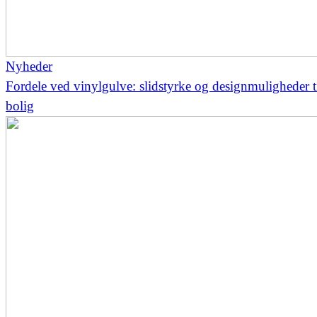
Nyheder
Fordele ved vinylgulve: slidstyrke og designmuligheder t
bolig