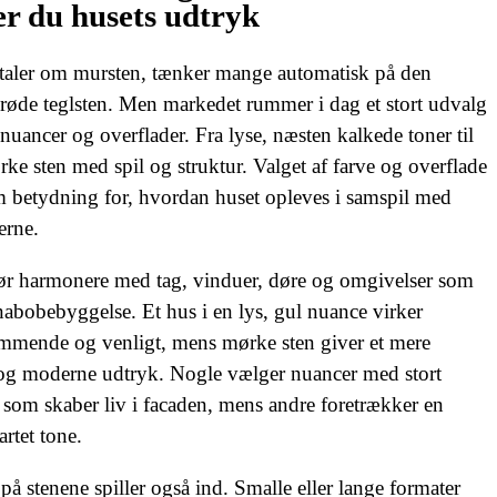
r du husets udtryk
taler om mursten, tænker mange automatisk på den
 røde teglsten. Men markedet rummer i dag et stort udvalg
, nuancer og overflader. Fra lyse, næsten kalkede toner til
ke sten med spil og struktur. Valget af farve og overflade
 betydning for, hvordan huset opleves i samspil med
erne.
​ ​
ør harmonere med tag, vinduer, døre og omgivelser som
abobebyggelse. Et hus i en lys, gul nuance virker
mende og venligt, mens mørke sten giver et mere
og moderne udtryk. Nogle vælger nuancer med stort
, som skaber liv i facaden, mens andre foretrækker en
artet tone.
​ ​
på stenene spiller også ind. Smalle eller lange formater