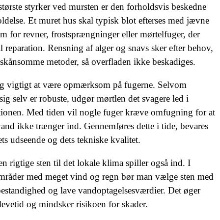
største styrker ved mursten er den forholdsvis beskedne
ldelse. Et muret hus skal typisk blot efterses med jævne
 for revner, frostsprængninger eller mørtelfuger, der
il reparation. Rensning af alger og snavs sker efter behov,
 skånsomme metoder, så overfladen ikke beskadiges.
​
og vigtigt at være opmærksom på fugerne. Selvom
 sig selv er robuste, udgør mørtlen det svagere led i
ionen. Med tiden vil nogle fuger kræve omfugning for at
 vand ikke trænger ind. Gennemføres dette i tide, bevares
ts udseende og dets tekniske kvalitet.
n rigtige sten til det lokale klima spiller også ind. I
områder med meget vind og regn bør man vælge sten med
bestandighed og lave vandoptagelsesværdier. Det øger
levetid og mindsker risikoen for skader.