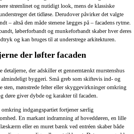
mere strømlinet og nutidigt look, mens de klassiske
understreger det tidløse. Derudover påvirker det valgte
dt – altså den måde stenene lægges på – facadens rytme.
bandt, løberforbandt og munkeforbandt skaber hver deres
udtryk og kan bruges til at understrege arkitekturen.
jerne der løfter facaden
te detaljerne, der adskiller et gennemtænkt murstenshus
lt almindeligt byggeri. Små greb som skiftevis ind- og
 sten, mønstrede felter eller skyggevirkninger omkring
g døre giver dybde og karakter til facaden.
​ ​
omkring indgangspartiet fortjener særlig
mhed. En markant indramning af hoveddøren, en lille
læskærm eller en muret bænk ved entréen skaber både