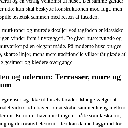
værdi og en venlig velkomst til huset. Det samme gælder
er ikke kun skal beskytte konstruktionen mod fugt, men
spille æstetisk sammen med resten af facaden.
​ ​
 murkroner og murede detaljer ved tagfoden er klassiske
 igen vinder frem i nybyggeri. De giver huset tyngde og
 murværket på en elegant måde. På moderne huse bruges
, skarpe linjer, mens mere traditionelle villaer får glæde af
de gesimser og blødere overgange.
en og uderum: Terrasser, mure og
rum
egrænser sig ikke til husets facader. Mange vælger at
rialet videre ud i haven for at skabe sammenhæng mellem
derum. En muret havemur fungerer både som læskærm,
ing og dekorativt element. Den kan danne baggrund for