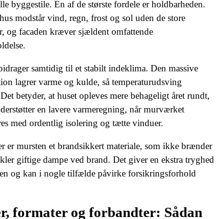
elle byggestile. En af de største fordele er holdbarheden.
hus modstår vind, regn, frost og sol uden de store
r, og facaden kræver sjældent omfattende
ldelse.
​ ​
idrager samtidig til et stabilt indeklima. Den massive
ion lagrer varme og kulde, så temperaturudsving
et betyder, at huset opleves mere behageligt året rundt,
derstøtter en lavere varmeregning, når murværket
s med ordentlig isolering og tætte vinduer.
​ ​
 er mursten et brandsikkert materiale, som ikke brænder
ikler giftige dampe ved brand. Det giver en ekstra tryghed
ien og kan i nogle tilfælde påvirke forsikringsforhold
r, formater og forbandter: Sådan