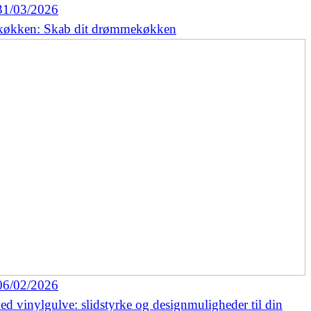
31/03/2026
køkken: Skab dit drømmekøkken
06/02/2026
ed vinylgulve: slidstyrke og designmuligheder til din